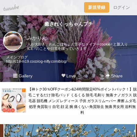
tuna.be
新規登録
ログイン
癒されくっちゃんプチ
みかりん
人が大好き、わんこはちょと苦手なトイプーcookie♀︎と新入り
ICE♂︎のことや日常を綴っていきます
メインブログ
http://c18-m19.cocolog-nifty.com/blog/
Gallery
Love
Share
【神トク30％OFFクーポン&24時間限定40%ポイントバック！】脱
毛 こするだけ 除毛パッド くるくる 除毛 毛剃り 無痛 ナノガラス 脱
毛器 脱毛機 メンズ レディース 子供 ガラスリムーバー 摩擦 ムダ毛
処理 角質取り 自宅 顔 足 腕 痛くない 角質除去 無痛 男女用 送料無
料