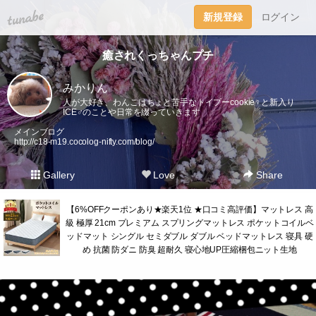
tuna.be
新規登録
ログイン
癒されくっちゃんプチ
みかりん
人が大好き、わんこはちょと苦手なトイプーcookie♀︎と新入り
ICE♂︎のことや日常を綴っていきます
メインブログ
http://c18-m19.cocolog-nifty.com/blog/
Gallery
Love
Share
【6%OFFクーポンあり★楽天1位 ★口コミ高評価】マットレス 高
級 極厚 21cm プレミアム スプリングマットレス ポケットコイルベ
ッドマット シングル セミダブル ダブル ベッドマットレス 寝具 硬
め 抗菌 防ダニ 防臭 超耐久 寝心地UP圧縮梱包ニット生地