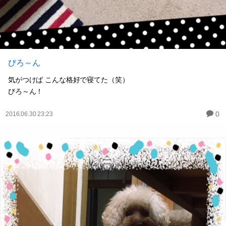
びろ～ん
気がつけば こんな格好で寝てた（笑）
びろ～ん！
0
2016.06.30 23:23