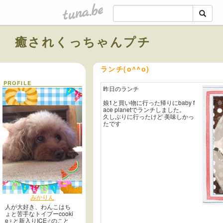
tuna.be
癒されくっちゃんプチ
ランチ(o^^o)
PROFILE
昨日のランチ
娘1と買い物に行った帰りにbaby f
ace planetでランチしました。
久しぶりに行ったけど 美味しかっ
たです
みかりん
人が大好き、わんこはち
ょと苦手なトイプーcooki
e♀︎と新入りICE♂︎のこと