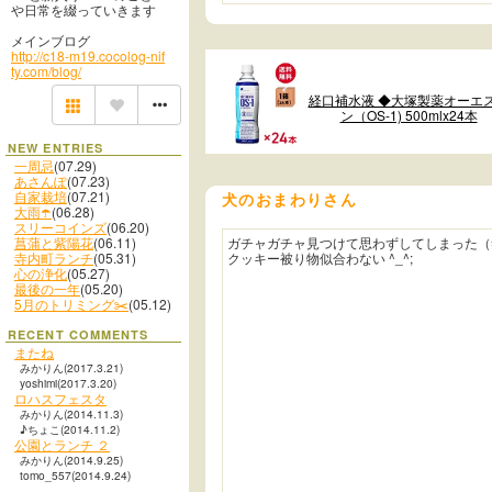
や日常を綴っていきます
メインブログ
http://c18-m19.cocolog-nif
ty.com/blog/
経口補水液 ◆大塚製薬オーエ
ン（OS-1) 500mlx24本
NEW ENTRIES
一周忌
(07.29)
あさんぽ
(07.23)
自家栽培
(07.21)
犬のおまわりさん
大雨☂️
(06.28)
スリーコインズ
(06.20)
ガチャガチャ見つけて思わずしてしまった（
菖蒲と紫陽花
(06.11)
クッキー被り物似合わない ^_^;
寺内町ランチ
(05.31)
心の浄化
(05.27)
最後の一年
(05.20)
5月のトリミング✂️
(05.12)
RECENT COMMENTS
またね
みかりん(2017.3.21)
yoshimi(2017.3.20)
ロハスフェスタ
みかりん(2014.11.3)
♪ちょこ(2014.11.2)
公園とランチ ２
みかりん(2014.9.25)
tomo_557(2014.9.24)