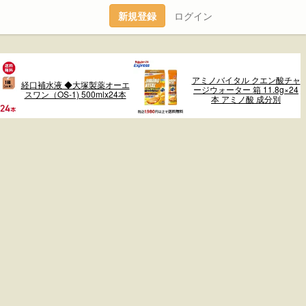
新規登録
ログイン
アミノバイタル クエン酸チャ
経口補水液 ◆大塚製薬オーエ
ージウォーター 箱 11.8g×24
スワン（OS-1) 500mlx24本
本 アミノ酸 成分別