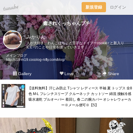
tuna.be
新規登録
ログイン
癒されくっちゃんプチ
みかりん
人が大好き、わんこはちょと苦手なトイプーcookie♀︎と新入り
ICE♂︎のことや日常を綴っていきます
メインブログ
http://c18-m19.cocolog-nifty.com/blog/
Gallery
Love
Share
【送料無料】汗じみ防止 Tシャツ レディース 半袖 夏 トップス 全8
色 M-L フレンチスリーブ クルーネック カットソー 綿混 接触冷感
吸水速乾 プルオーバー 着回し 春 二の腕カバー オシャレウォーカ
ー※メール便可※【5】