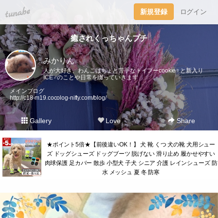
tuna.be
新規登録
ログイン
癒されくっちゃんプチ
みかりん
人が大好き、わんこはちょと苦手なトイプーcookie♀︎と新入り
ICE♂︎のことや日常を綴っていきます
メインブログ
http://c18-m19.cocolog-nifty.com/blog/
Gallery
Love
Share
★ポイント5倍★【前後違いOK！】 犬 靴 くつ 犬の靴 犬用シュー
ズ ドッグシューズ ドッグブーツ 脱げない 滑り止め 履かせやすい
肉球保護 足カバー 散歩 小型犬 子犬 シニア 介護 レインシューズ 防
水 メッシュ 夏 冬 防寒