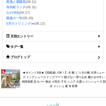
菖蒲と紫陽花
(06.11)
寺内町ランチ
(05.31)
心の浄化
(05.27)
最後の一年
(05.20)
5月のトリミング✂️
(05.12)
月別エントリー
タグ一覧
ブログトップ
★ポイント5倍★【前後違いOK！】 犬 靴 くつ 犬の靴 犬用シュー
ズ ドッグシューズ ドッグブーツ 脱げない 滑り止め 履かせやすい
肉球保護 足カバー 散歩 小型犬 子犬 シニア 介護 レインシューズ 防
水 メッシュ 夏 冬 防寒
tuna.be