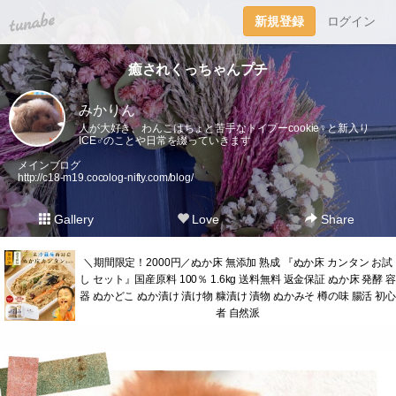
tuna.be
新規登録
ログイン
癒されくっちゃんプチ
みかりん
人が大好き、わんこはちょと苦手なトイプーcookie♀︎と新入り
ICE♂︎のことや日常を綴っていきます
メインブログ
http://c18-m19.cocolog-nifty.com/blog/
Gallery
Love
Share
＼期間限定！2000円／ぬか床 無添加 熟成 『ぬか床 カンタン お試
し セット』国産原料 100％ 1.6kg 送料無料 返金保証 ぬか床 発酵 容
器 ぬかどこ ぬか漬け 漬け物 糠漬け 漬物 ぬかみそ 樽の味 腸活 初心
者 自然派