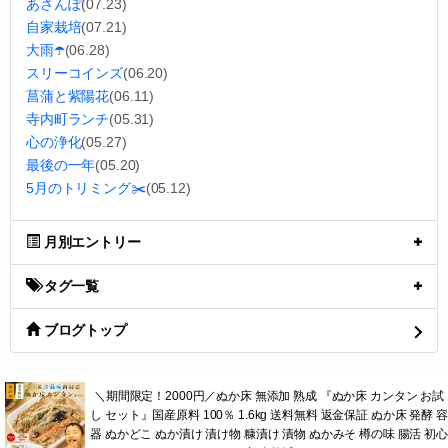
あさんぽ
(07.23)
自家栽培
(07.21)
大雨☂️
(06.28)
スリーコインズ
(06.20)
菖蒲と紫陽花
(06.11)
寺内町ランチ
(05.31)
心の浄化
(05.27)
最後の一年
(05.20)
5月のトリミング✂️
(05.12)
月別エントリー
タグ一覧
ブログトップ
＼期間限定！2000円／ぬか床 無添加 熟成 『ぬか床 カンタン お試
し セット』国産原料 100％ 1.6kg 送料無料 返金保証 ぬか床 発酵 容
器 ぬかどこ ぬか漬け 漬け物 糠漬け 漬物 ぬかみそ 樽の味 腸活 初心