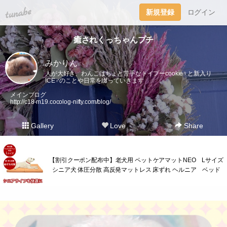
tuna.be
新規登録
ログイン
癒されくっちゃんプチ
みかりん
人が大好き、わんこはちょと苦手なトイプーcookie♀︎と新入り
ICE♂︎のことや日常を綴っていきます
メインブログ
http://c18-m19.cocolog-nifty.com/blog/
Gallery
Love
Share
【割引クーポン配布中】老犬用 ペットケアマットNEO Lサイズ
シニア犬 体圧分散 高反発マットレス 床ずれ ヘルニア ベッド