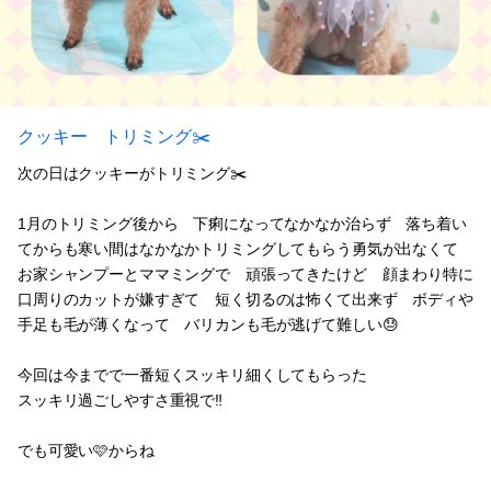
クッキー トリミング✂️
次の日はクッキーがトリミング✂️
1月のトリミング後から 下痢になってなかなか治らず 落ち着い
てからも寒い間はなかなかトリミングしてもらう勇気が出なくて
お家シャンプーとママミングで 頑張ってきたけど 顔まわり特に
口周りのカットが嫌すぎて 短く切るのは怖くて出来ず ボディや
手足も毛が薄くなって バリカンも毛が逃げて難しい😓
今回は今までで一番短くスッキリ細くしてもらった
スッキリ過ごしやすさ重視で‼️
でも可愛い🩷からね