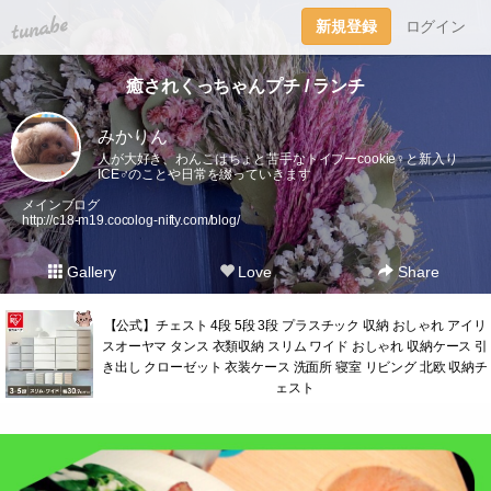
tuna.be
新規登録
ログイン
癒されくっちゃんプチ / ランチ
みかりん
人が大好き、わんこはちょと苦手なトイプーcookie♀︎と新入り
ICE♂︎のことや日常を綴っていきます
メインブログ
http://c18-m19.cocolog-nifty.com/blog/
Gallery
Love
Share
【公式】チェスト 4段 5段 3段 プラスチック 収納 おしゃれ アイリ
スオーヤマ タンス 衣類収納 スリム ワイド おしゃれ 収納ケース 引
き出し クローゼット 衣装ケース 洗面所 寝室 リビング 北欧 収納チ
ェスト