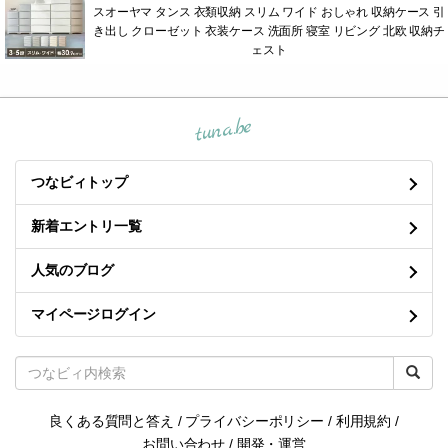
スオーヤマ タンス 衣類収納 スリム ワイド おしゃれ 収納ケース 引
き出し クローゼット 衣装ケース 洗面所 寝室 リビング 北欧 収納チ
ェスト
tuna.be
つなビィトップ
新着エントリ一覧
人気のブログ
マイページログイン
良くある質問と答え
/
プライバシーポリシー
/
利用規約
/
お問い合わせ
/
開発・運営