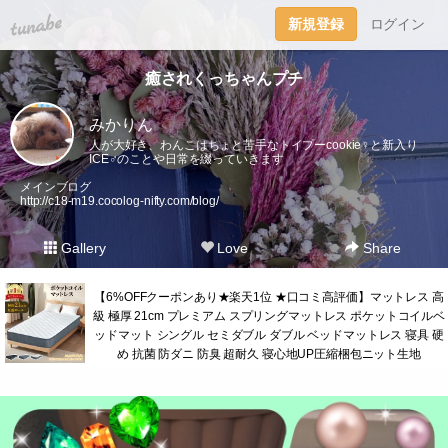
tuna.be
新規登録
ログイン
癒されくっちゃんプチ
みかりん
人が大好き、わんこはちょと苦手なトイプーcookie♀︎と新入り
ICE♂︎のことや日常を綴っていきます
メインブログ
http://c18-m19.cocolog-nifty.com/blog/
Gallery
Love
Share
【6%OFFクーポンあり★楽天1位 ★口コミ高評価】マットレス 高
級 極厚 21cm プレミアム スプリングマットレス ポケットコイルベ
ッドマット シングル セミダブル ダブル ベッドマットレス 寝具 硬
め 抗菌 防ダニ 防臭 超耐久 寝心地UP圧縮梱包ニット生地