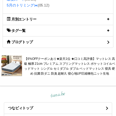
5月のトリミング✂️
(05.12)
月別エントリー
タグ一覧
ブログトップ
【6%OFFクーポンあり★楽天1位 ★口コミ高評価】マットレス 高
級 極厚 21cm プレミアム スプリングマットレス ポケットコイルベ
ッドマット シングル セミダブル ダブル ベッドマットレス 寝具 硬
め 抗菌 防ダニ 防臭 超耐久 寝心地UP圧縮梱包ニット生地
tuna.be
つなビィトップ