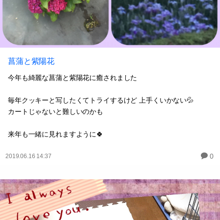
菖蒲と紫陽花
今年も綺麗な菖蒲と紫陽花に癒されました
毎年クッキーと写したくてトライするけど 上手くいかない💦
カートじゃないと難しいのかも
来年も一緒に見れますように🍀
0
2019.06.16 14:37