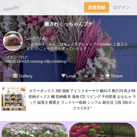
tuna.be
新規登録
ログイン
癒されくっちゃんプチ
みかりん
人が大好き、わんこはちょと苦手なトイプーcookie♀︎と新入り
ICE♂︎のことや日常を綴っていきます
メインブログ
http://c18-m19.cocolog-nifty.com/blog/
Gallery
Love
Share
カラーボックス 3段 収納 アイリスオーヤマ 幅41.5 奥行29 高さ88
収納ボックス 棚 収納棚 本 漫画 CD リビング 子供部屋 おもちゃ ラ
ック 縦置き 横置き ランドリー収納 シンプル 新生活 三段 3段ボッ
クス CX-3 *