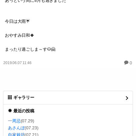
あっという間に5月も過ぎました
今日は大雨☔️
おやすみ日和🍀
まったり過ごしま～す🐶🤗
0
2019.06.07 11:46
ギャラリー
最近の投稿
一周忌
(07.29)
あさんぽ
(07.23)
自家栽培
(07.21)