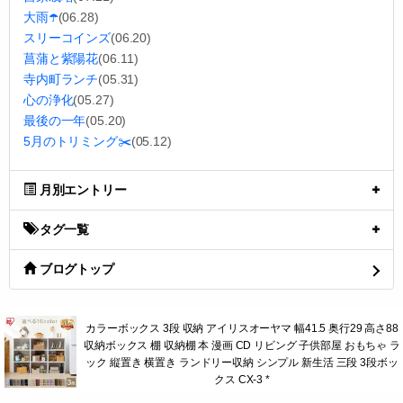
大雨☂️
(06.28)
スリーコインズ
(06.20)
菖蒲と紫陽花
(06.11)
寺内町ランチ
(05.31)
心の浄化
(05.27)
最後の一年
(05.20)
5月のトリミング✂️
(05.12)
月別エントリー
タグ一覧
ブログトップ
カラーボックス 3段 収納 アイリスオーヤマ 幅41.5 奥行29 高さ88
収納ボックス 棚 収納棚 本 漫画 CD リビング 子供部屋 おもちゃ ラ
ック 縦置き 横置き ランドリー収納 シンプル 新生活 三段 3段ボッ
クス CX-3 *