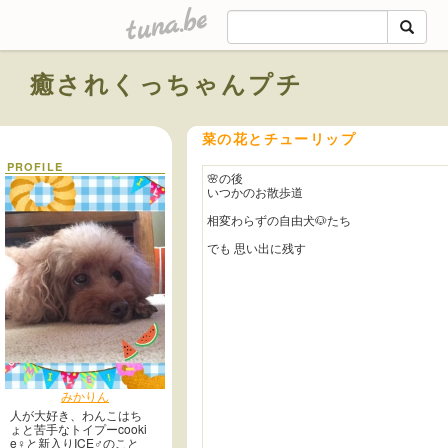
tuna.be
癒されくっちゃんプチ
菜の花とチューリップ
PROFILE
🌸の後
いつかのお散歩道
相変わらずの自由犬🐶たち
でも 思い出に残す
みかりん
人が大好き、わんこはち
ょと苦手なトイプーcooki
e♀︎と新入りICE♂︎のこと