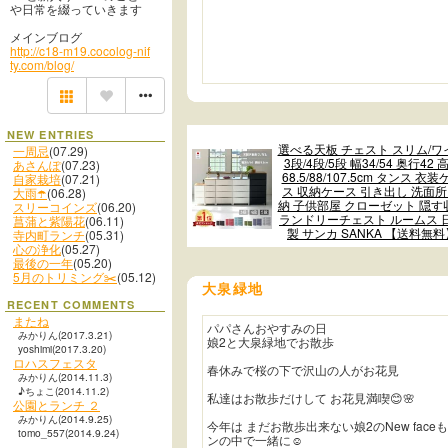
や日常を綴っていきます
メインブログ
http://c18-m19.cocolog-nif
ty.com/blog/
NEW ENTRIES
選べる天板 チェスト スリム/ワ
一周忌
(07.29)
3段/4段/5段 幅34/54 奥行42 
あさんぽ
(07.23)
68.5/88/107.5cm タンス 衣装
自家栽培
(07.21)
ス 収納ケース 引き出し 洗面所
大雨☂️
(06.28)
納 子供部屋 クローゼット 隠す
スリーコインズ
(06.20)
ランドリーチェスト ルームス 
菖蒲と紫陽花
(06.11)
製 サンカ SANKA 【送料無料
寺内町ランチ
(05.31)
心の浄化
(05.27)
最後の一年
(05.20)
5月のトリミング✂️
(05.12)
大泉緑地
RECENT COMMENTS
またね
パパさんおやすみの日
みかりん(2017.3.21)
娘2と大泉緑地でお散歩
yoshimi(2017.3.20)
ロハスフェスタ
春休みで桜の下で沢山の人がお花見
みかりん(2014.11.3)
♪ちょこ(2014.11.2)
私達はお散歩だけして お花見満喫😊🌸
公園とランチ ２
みかりん(2014.9.25)
今年は まだお散歩出来ない娘2のNew face
tomo_557(2014.9.24)
ンの中で一緒に☺️