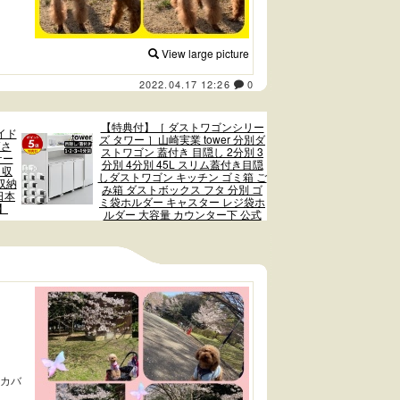
View large picture
2022.04.17 12:26
0
【特典付】［ ダストワゴンシリー
イド
ズ タワー ］山崎実業 tower 分別ダ
高さ
ストワゴン 蓋付き 目隠し 2分別 3
ケー
分別 4分別 45L スリム蓋付き目隠
 収
しダストワゴン キッチン ゴミ箱 ご
収納
み箱 ダストボックス フタ 分別 ゴ
日本
ミ袋ホルダー キャスター レジ袋ホ
】
ルダー 大容量 カウンター下 公式
もカバ