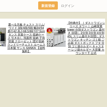
新規登録
ログイン
【特典付】［ ダストワゴンシ
選べる天板 チェスト スリム/
リーズ タワー ］山崎実業
ワイド 3段/4段/5段 幅34/54
tower 分別ダストワゴン 蓋付
奥行42 高さ68.5/88/107.5cm
き 目隠し 2分別 3分別 4分別
タンス 衣装ケース 収納ケー
45L スリム蓋付き目隠しダス
ス 引き出し 洗面所 収納 子供
トワゴン キッチン ゴミ箱 ご
部屋 クローゼット 隠す収納
み箱 ダストボックス フタ 分
ランドリーチェスト ルームス
別 ゴミ袋ホルダー キャスタ
日本製 サンカ SANKA 【送料
ー レジ袋ホルダー 大容量 カ
無料】
ウンター下 公式