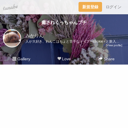
tuna.be
新規登録
ログイン
癒されくっちゃんプチ
みかりん
人が大好き、わんこはちょと苦手なトイプーcookie♀︎と新入りICE♂︎のことや日常を綴っていきますメインブログhttp://c18-m19.cocolog-nifty.com/blog/
[View profile]
Gallery
Love
Share