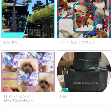
心の浄化
アイス 初ドックカフェ
5月のトリミング
付録
&#x2702;&#xFE0F;