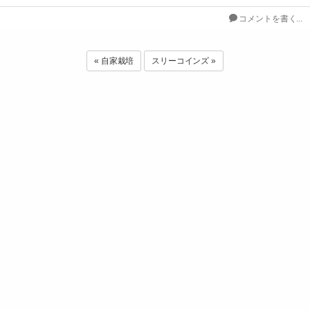
コメントを書く...
« 自家栽培
スリーコインズ »